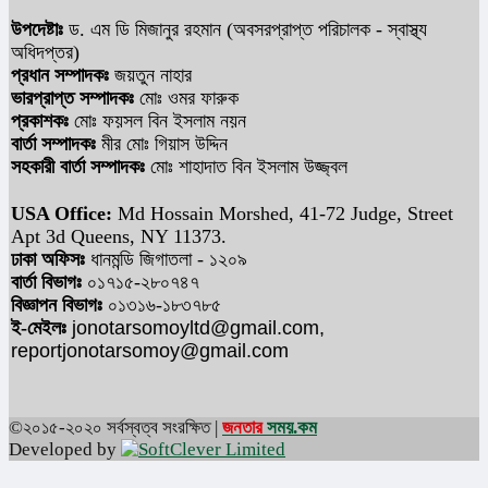
উপদেষ্টাঃ
ড. এম ডি মিজানুর রহমান (অবসরপ্রাপ্ত পরিচালক - স্বাস্থ্য
অধিদপ্তর)
প্রধান সম্পাদকঃ
জয়তুন নাহার
ভারপ্রাপ্ত সম্পাদকঃ
মোঃ ওমর ফারুক
প্রকাশকঃ
মোঃ ফয়সল বিন ইসলাম নয়ন
বার্তা সম্পাদকঃ
মীর মোঃ গিয়াস উদ্দিন
সহকারী বার্তা সম্পাদকঃ
মোঃ শাহাদাত বিন ইসলাম উজ্জ্বল
USA Office:
Md Hossain Morshed, 41-72 Judge, Street
Apt 3d Queens, NY 11373.
ঢাকা অফিসঃ
ধানমন্ডি জিগাতলা - ১২০৯
বার্তা বিভাগঃ
০১৭১৫-২৮০৭৪৭
বিজ্ঞাপন বিভাগঃ
০১৩১৬-১৮৩৭৮৫
ই-মেইলঃ
jonotarsomoyltd@gmail.com,
reportjonotarsomoy@gmail.com
©২০১৫-২০২০ সর্বস্বত্ব সংরক্ষিত |
জনতার
সময়
.কম
Developed by