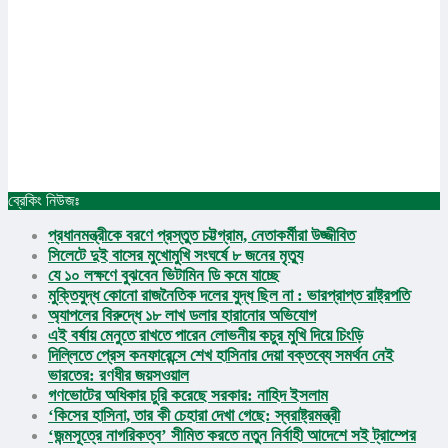
ব্রেকিং নিউজঃ
প্রচ্ছদ
✕
প্রধানমন্ত্রীকে বরণে প্রস্তুত চট্টগ্রাম, নেতাকর্মীরা উজ্জীবিত
জাতীয়
সিলেটে দুই বাসের মুখোমুখি সংঘর্ষে ৮ জনের মৃত্যু
আন্তর্জাতিক
যে ১০ লক্ষণে বুঝবেন ভিটামিন ডি কমে যাচ্ছে
মুক্তিযুদ্ধ কোনো রাজনৈতিক দলের যুদ্ধ ছিল না : ভারপ্রাপ্ত রাষ্ট্রপতি
অর্থনীতি
জাতীয়
অ্যাপলের বিরুদ্ধে ১৮ লাখ ডলার হারানোর অভিযোগ
অপরাধ
আন্তর্জাতিক
এই বর্ষায় মেনুতে রাখতে পারেন লোভনীয় কচুর মুখি দিয়ে চিংড়ি
রাজধানী
অর্থনীতি
দিল্লিতে প্রেস কনফারেন্সে শেখ হাসিনার দেয়া বক্তব্যে সমর্থন নেই
আইন আদালত
অপরাধ
ভারতের: রণধীর জয়সওয়াল
মুক্তিযুদ্ধ
রাজধানী
গণভোটের অধিকার চুরি করেছে সরকার: নাহিদ ইসলাম
ইসলাম
আইন আদালত
‘কিসের হাসিনা, তার কী চেহারা দেখা গেছে: স্বরাষ্ট্রমন্ত্রী
কৃষি
‘জন্মসূত্রে নাগরিকত্ব’ সীমিত করতে নতুন নির্বাহী আদেশে সই ট্রাম্পের
মুক্তিযুদ্ধ
খেলাধুলা