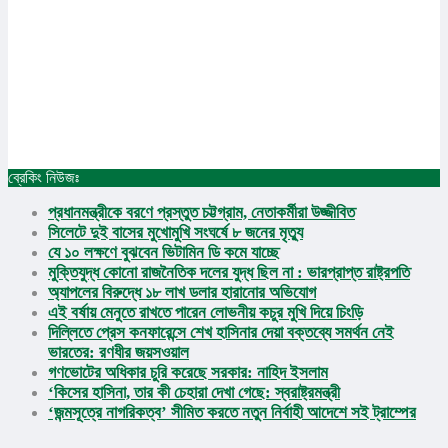
ব্রেকিং নিউজঃ
প্রচ্ছদ
✕
প্রধানমন্ত্রীকে বরণে প্রস্তুত চট্টগ্রাম, নেতাকর্মীরা উজ্জীবিত
জাতীয়
সিলেটে দুই বাসের মুখোমুখি সংঘর্ষে ৮ জনের মৃত্যু
আন্তর্জাতিক
যে ১০ লক্ষণে বুঝবেন ভিটামিন ডি কমে যাচ্ছে
মুক্তিযুদ্ধ কোনো রাজনৈতিক দলের যুদ্ধ ছিল না : ভারপ্রাপ্ত রাষ্ট্রপতি
অর্থনীতি
জাতীয়
অ্যাপলের বিরুদ্ধে ১৮ লাখ ডলার হারানোর অভিযোগ
অপরাধ
আন্তর্জাতিক
এই বর্ষায় মেনুতে রাখতে পারেন লোভনীয় কচুর মুখি দিয়ে চিংড়ি
রাজধানী
অর্থনীতি
দিল্লিতে প্রেস কনফারেন্সে শেখ হাসিনার দেয়া বক্তব্যে সমর্থন নেই
আইন আদালত
অপরাধ
ভারতের: রণধীর জয়সওয়াল
মুক্তিযুদ্ধ
রাজধানী
গণভোটের অধিকার চুরি করেছে সরকার: নাহিদ ইসলাম
ইসলাম
আইন আদালত
‘কিসের হাসিনা, তার কী চেহারা দেখা গেছে: স্বরাষ্ট্রমন্ত্রী
কৃষি
‘জন্মসূত্রে নাগরিকত্ব’ সীমিত করতে নতুন নির্বাহী আদেশে সই ট্রাম্পের
মুক্তিযুদ্ধ
খেলাধুলা
ইসলাম
বিনোদন