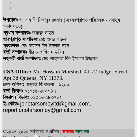
উপদেষ্টাঃ
ড. এম ডি মিজানুর রহমান (অবসরপ্রাপ্ত পরিচালক - স্বাস্থ্য
অধিদপ্তর)
প্রধান সম্পাদকঃ
জয়তুন নাহার
ভারপ্রাপ্ত সম্পাদকঃ
মোঃ ওমর ফারুক
প্রকাশকঃ
মোঃ ফয়সল বিন ইসলাম নয়ন
বার্তা সম্পাদকঃ
মীর মোঃ গিয়াস উদ্দিন
সহকারী বার্তা সম্পাদকঃ
মোঃ শাহাদাত বিন ইসলাম উজ্জ্বল
USA Office:
Md Hossain Morshed, 41-72 Judge, Street
Apt 3d Queens, NY 11373.
ঢাকা অফিসঃ
ধানমন্ডি জিগাতলা - ১২০৯
বার্তা বিভাগঃ
০১৭১৫-২৮০৭৪৭
বিজ্ঞাপন বিভাগঃ
০১৩১৬-১৮৩৭৮৫
ই-মেইলঃ
jonotarsomoyltd@gmail.com,
reportjonotarsomoy@gmail.com
©২০১৫-২০২০ সর্বস্বত্ব সংরক্ষিত |
জনতার
সময়
.কম