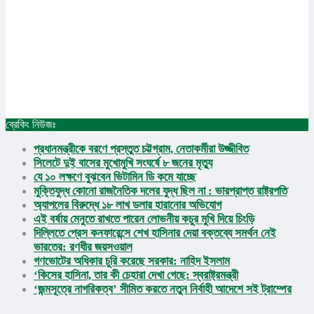
ব্রেকিং নিউজঃ
প্রচ্ছদ
✕
প্রধানমন্ত্রীকে বরণে প্রস্তুত চট্টগ্রাম, নেতাকর্মীরা উজ্জীবিত
জাতীয়
সিলেটে দুই বাসের মুখোমুখি সংঘর্ষে ৮ জনের মৃত্যু
আন্তর্জাতিক
যে ১০ লক্ষণে বুঝবেন ভিটামিন ডি কমে যাচ্ছে
মুক্তিযুদ্ধ কোনো রাজনৈতিক দলের যুদ্ধ ছিল না : ভারপ্রাপ্ত রাষ্ট্রপতি
অর্থনীতি
জাতীয়
অ্যাপলের বিরুদ্ধে ১৮ লাখ ডলার হারানোর অভিযোগ
অপরাধ
আন্তর্জাতিক
এই বর্ষায় মেনুতে রাখতে পারেন লোভনীয় কচুর মুখি দিয়ে চিংড়ি
রাজধানী
অর্থনীতি
দিল্লিতে প্রেস কনফারেন্সে শেখ হাসিনার দেয়া বক্তব্যে সমর্থন নেই
আইন আদালত
অপরাধ
ভারতের: রণধীর জয়সওয়াল
মুক্তিযুদ্ধ
রাজধানী
গণভোটের অধিকার চুরি করেছে সরকার: নাহিদ ইসলাম
ইসলাম
আইন আদালত
‘কিসের হাসিনা, তার কী চেহারা দেখা গেছে: স্বরাষ্ট্রমন্ত্রী
কৃষি
‘জন্মসূত্রে নাগরিকত্ব’ সীমিত করতে নতুন নির্বাহী আদেশে সই ট্রাম্পের
মুক্তিযুদ্ধ
খেলাধুলা
ইসলাম
বিনোদন