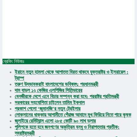
ব্রেকিং নিউজঃ
প্রচ্ছদ
✕
ইরানে নতুন হামলা থেকে আপাতত বিরত থাকবে যুক্তরাষ্ট্র ও ইসরায়েল :
জাতীয়
ট্রাম্প
আন্তর্জাতিক
তরুণ উদ্ভাবকরাই বাংলাদেশের ভবিষ্যৎ: প্রধানমন্ত্রী
দাম বাড়ল ১২ কেজির এলপিজির সিলিন্ডারের
অর্থনীতি
জাতীয়
বেনজীরকে দেশে এনে বিচার সম্পন্ন করা হবে: পররাষ্ট্র প্রতিমন্ত্রী
অপরাধ
আন্তর্জাতিক
সরকারের সহযোগিতা চাইলেন তামিম ইকবাল
রাজধানী
অর্থনীতি
প্রকাশ পেলো ‘জুমানজি’র নতুন ট্রেইলার
আইন আদালত
অপরাধ
লোকসানের ধাক্কায় আগামীতে পেঁয়াজ আবাদে মুখ ফিরিয়ে নিতে পারে কৃষক
মুক্তিযুদ্ধ
রাজধানী
জুলাইয়ে রেমিট্যান্স এলো ২৮৫ কোটি ৯০ লাখ ডলার
ইসলাম
আইন আদালত
পুলিশকে হতে হবে জনগণের অকৃত্রিম বন্ধু ও নিরাপত্তার প্রতীক:
কৃষি
স্বরাষ্ট্রমন্ত্রী
মুক্তিযুদ্ধ
খেলাধুলা